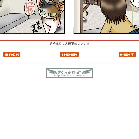
第拾禄話：大胆不敵なアナタ