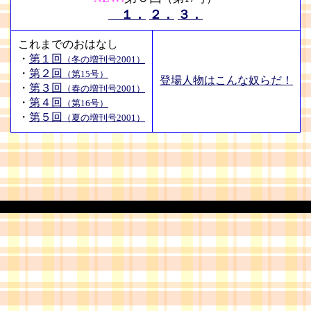
１．
２．
３．
これまでのおはなし
・
第１回
（冬の増刊号2001）
・
第２回
（第15号）
登場人物はこんな奴らだ！
・
第３回
（春の増刊号2001）
・
第４回
（第16号）
・
第５回
（夏の増刊号2001）