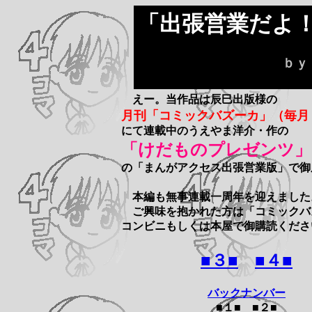
「出張営業だよ
ｂｙ
えー。当作品は辰巳出版様の
月刊「コミックバズーカ」（毎月
にて連載中のうえやま洋介・作の
「けだものプレゼンツ」
の「まんがアクセス出張営業版」で御
本編も無事連載一周年を迎えました
ご興味を抱かれた方は「コミックバ
コンビニもしくは本屋で御購読くださ
■３■
■４■
バックナンバー
■１■ ■２■