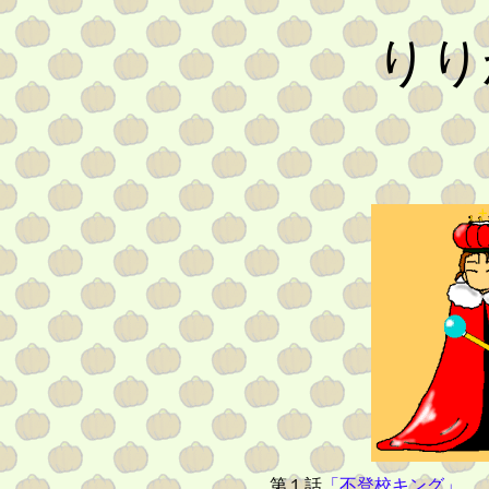
りり
第１話
「不登校キング」